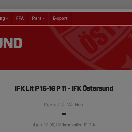
ang
FFA
Para
E-sport
UND
IFK Lit P 15-16 P 11 - IFK Östersund
Pojkar 11år Vår Norr
-
4 jun, 18:00, Hårkmovallen IP 7 A