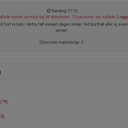
Samling 17:15
llade kunde anmäla sig till aktiviteten. 15 personer var kallade.
Logga
å fort ni kan, i detta fall senast dagen innan. Vid bortfall eller ej svar
annan.
Glöm inte matchtröja 🚩
g
 (79)
85)