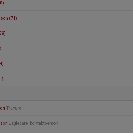
0)
son (71)
88)
)
4)
0)
son
Tränare
rsson
Lagledare, kontaktperson