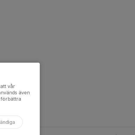
att vår
 används även
 förbättra
vändiga