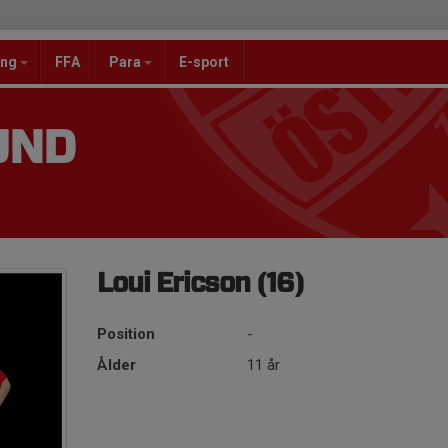
ang
FFA
Para
E-sport
UND
Loui Ericson (16)
Position
-
Ålder
11 år