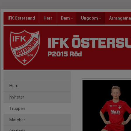
IFK Östersund
Herr
Dam
Ungdom
Arrangem
IFK ÖSTERS
P2015 Röd
Hem
Nyheter
Truppen
Matcher