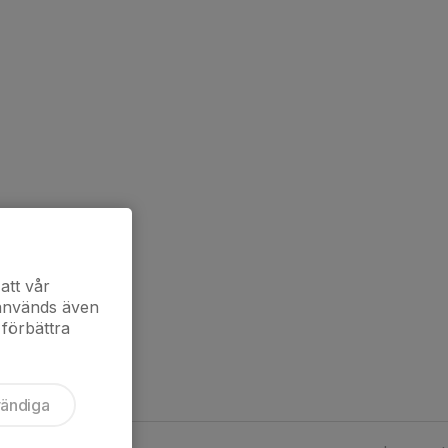
att vår
 används även
 förbättra
vändiga