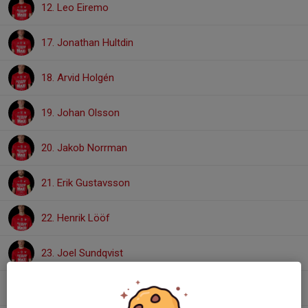
12. Leo Eiremo
17. Jonathan Hultdin
18. Arvid Holgén
19. Johan Olsson
20. Jakob Norrman
21. Erik Gustavsson
22. Henrik Lööf
23. Joel Sundqvist
25. Chidi Omeje