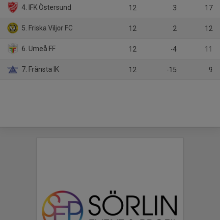
4. IFK Östersund
12
3
17
5. Friska Viljor FC
12
2
12
6. Umeå FF
12
-4
11
7. Fränsta IK
12
-15
9