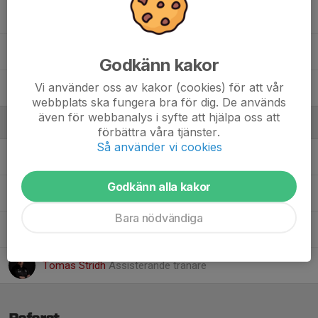
26. Pontus Kindberg
30. William Espell
Godkänn kakor
Vi använder oss av kakor (cookies) för att vår
49. Joar Brounéus
webbplats ska fungera bra för dig. De används
även för webbanalys i syfte att hjälpa oss att
Ledare
förbättra våra tjänster.
Så använder vi cookies
Anders Sköldqvist
Materialförvaltare
Godkänn alla kakor
Andreas Tagesson
Huvudtränare
Bara nödvändiga
Johannes Lundin
Assisterande tränare
Tomas Stridh
Assisterande tränare