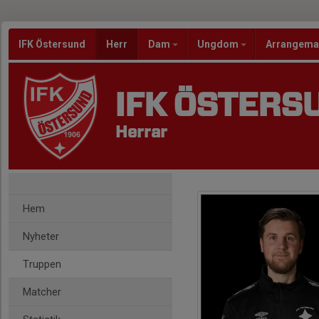
IFK Östersund
Herr
Dam
Ungdom
Arrangem
IFK ÖSTERS
Herrar
Hem
Nyheter
Truppen
Matcher