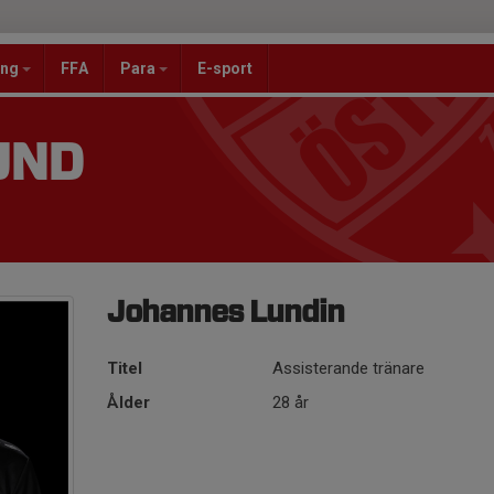
ang
FFA
Para
E-sport
UND
Johannes Lundin
Titel
Assisterande tränare
Ålder
28 år