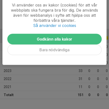
Vi använder oss av kakor (cookies) för att vår
Tidigare klubbar
Skiljebo SK
webbplats ska fungera bra för dig. De används
även för webbanalys i syfte att hjälpa oss att
förbättra våra tjänster.
Så använder vi cookies
ALLA SERIER
ALLA ÅR
Godkänn alla kakor
2026
15
0
0
0
Bara nödvändiga
2025
32
0
0
0
2024
29
0
0
0
2023
33
0
0
0
2022
31
0
0
0
2021
11
0
0
0
Totalt
151
0
0
0