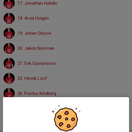
17. Jonathan Hultdin
18. Arvid Holgén
19. Johan Olsson
20. Jakob Norrman
21. Erik Gustavsson
22. Henrik Lööf
26. Pontus Kindberg
30. William Espell
49. Joar Brounéus