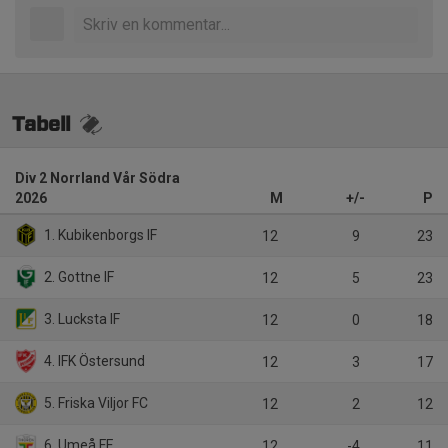
Tabell
Div 2 Norrland Vår Södra
2026
M
+/-
P
1. Kubikenborgs IF
12
9
23
2. Gottne IF
12
5
23
3. Lucksta IF
12
0
18
4. IFK Östersund
12
3
17
5. Friska Viljor FC
12
2
12
6. Umeå FF
12
-4
11