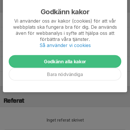
Ledare
Godkänn kakor
Anders Sköldqvist
Materialförvaltare
Vi använder oss av kakor (cookies) för att vår
webbplats ska fungera bra för dig. De används
även för webbanalys i syfte att hjälpa oss att
Andreas Tagesson
Huvudtränare
förbättra våra tjänster.
Så använder vi cookies
Chidi Omeje
Assisterande tränare
Godkänn alla kakor
Johannes Lundin
Assisterande tränare
Bara nödvändiga
Tomas Stridh
Assisterande tränare
Referat
Inget referat skrivet