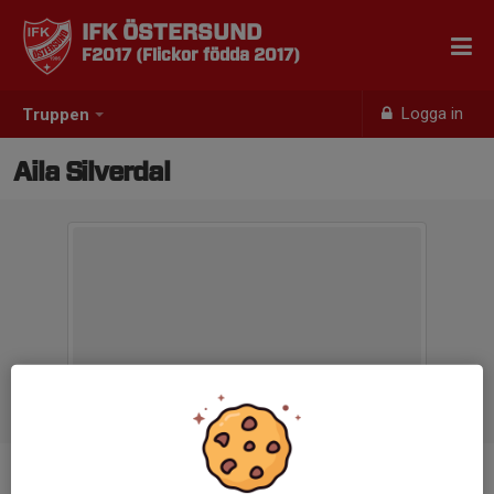
IFK ÖSTERSUND
F2017 (Flickor födda 2017)
Logga in
Truppen
Aila Silverdal
Position
-