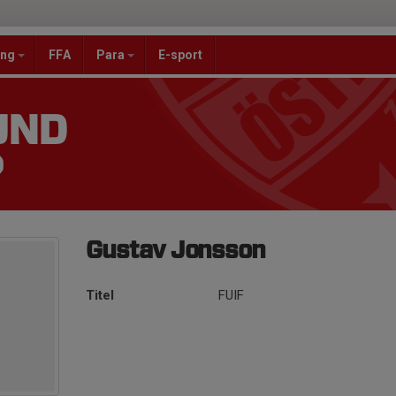
ang
FFA
Para
E-sport
UND
)
Gustav Jonsson
Titel
FUIF