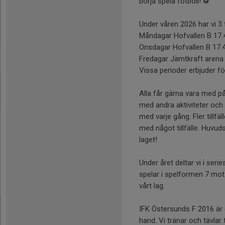
börja spela fotboll! ⚽️
Under våren 2026 har vi 3 tr
Måndagar Hofvallen B 17.
Onsdagar Hofvallen B 17.
Fredagar Jämtkraft arena
Vissa perioder erbjuder fö
Alla får gärna vara med på 
med andra aktiviteter och 
med varje gång. Fler tillf
med något tillfälle. Huvuds
laget!
Under året deltar vi i ser
spelar i spelformen 7 mot 7
vårt lag.
IFK Östersunds F 2016 är 
hand. Vi tränar och tävlar