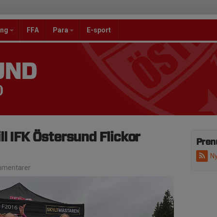
ang
FFA
Para
E-sport
UND
)
l IFK Östersund Flickor
Pren
Ny
mentarer