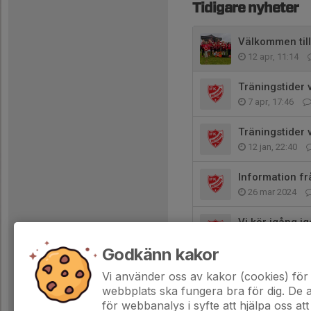
Tidigare nyheter
Välkommen till
12 apr, 11:14
Träningstider
7 apr, 17:46
Träningstider 
12 jan, 22:40
Information f
26 mar 2024
Vi kör igång i
11 aug 2023
Godkänn kakor
Vi flyttar ut!
Vi använder oss av kakor (cookies) för 
22 maj 2023
webbplats ska fungera bra för dig. De
för webbanalys i syfte att hjälpa oss att