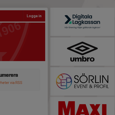
Logga in
umerera
heter via RSS