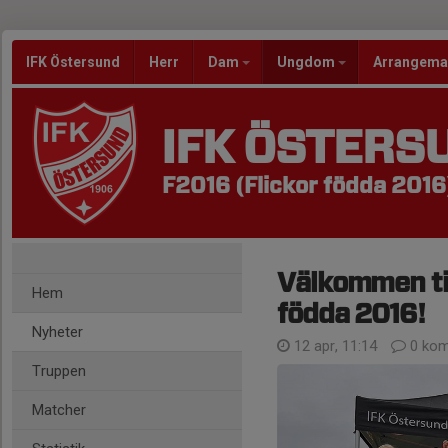
IFK Östersund
Herr
Dam
Ungdom
Arrangem
IFK ÖSTERS
F2016 (Flickor födda 2016
Välkommen til
Hem
födda 2016!
Nyheter
12 apr, 11:14
0 kom
Truppen
Matcher