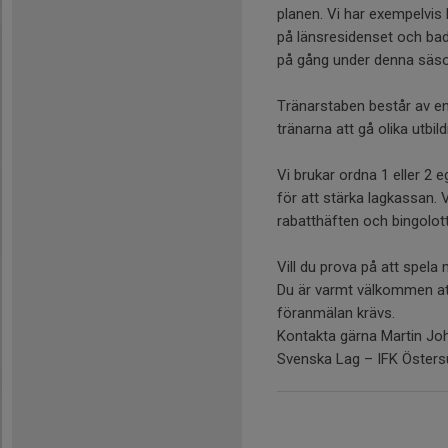
planen. Vi har exempelvis 
på länsresidenset och bada
på gång under denna säs
Tränarstaben består av eng
tränarna att gå olika utbild
Vi brukar ordna 1 eller 2
för att stärka lagkassan. V
rabatthäften och bingolot
Vill du prova på att spel
Du är varmt välkommen at
föranmälan krävs.
Kontakta gärna Martin Jo
Svenska Lag – IFK Östers