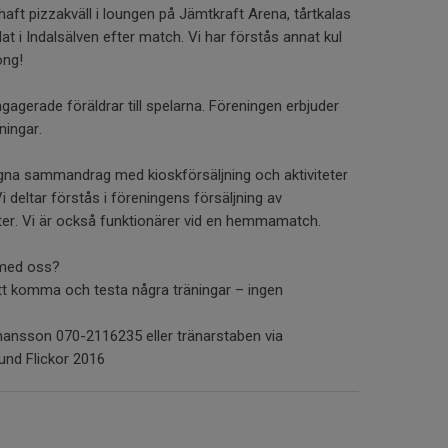
haft pizzakväll i loungen på Jämtkraft Arena, tårtkalas
t i Indalsälven efter match. Vi har förstås annat kul
ong!
agerade föräldrar till spelarna. Föreningen erbjuder
ningar.
 egna sammandrag med kioskförsäljning och aktiviteter
i deltar förstås i föreningens försäljning av
ter. Vi är också funktionärer vid en hemmamatch.
a med oss?
t komma och testa några träningar – ingen
hansson 070-2116235 eller tränarstaben via
und Flickor 2016