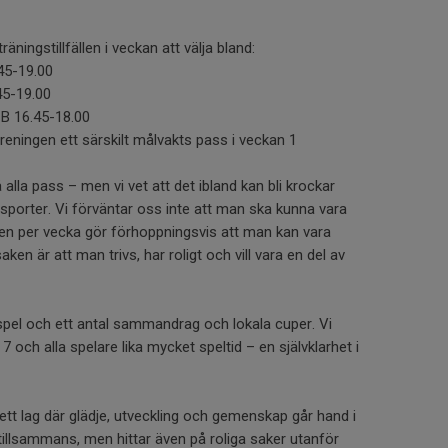
äningstillfällen i veckan att välja bland:
45-19.00
45-19.00
 B 16.45-18.00
reningen ett särskilt målvakts pass i veckan 1
alla pass – men vi vet att det ibland kan bli krockar
sporter. Vi förväntar oss inte att man ska kunna vara
ällen per vecka gör förhoppningsvis att man kan vara
aken är att man trivs, har roligt och vill vara en del av
iespel och ett antal sammandrag och lokala cuper. Vi
 och alla spelare lika mycket speltid – en självklarhet i
ett lag där glädje, utveckling och gemenskap går hand i
 tillsammans, men hittar även på roliga saker utanför