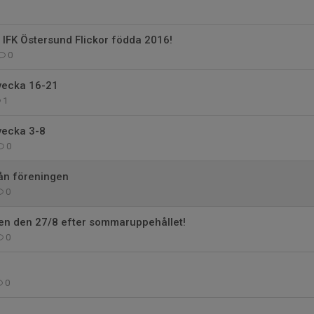
 IFK Östersund Flickor födda 2016!
0
 vecka 16-21
1
vecka 3-8
0
rån föreningen
0
gen den 27/8 efter sommaruppehållet!
0
0