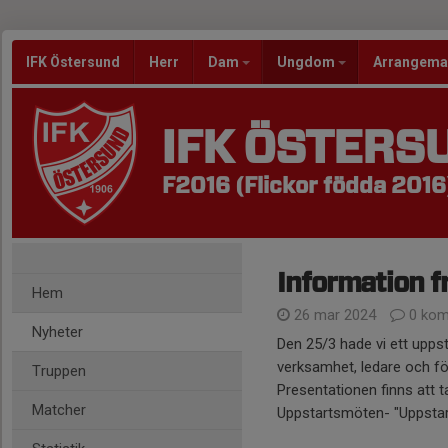
IFK Östersund
Herr
Dam
Ungdom
Arrangem
IFK ÖSTERS
F2016 (Flickor födda 2016
Information f
Hem
26 mar 2024
0 kom
Nyheter
Den 25/3 hade vi ett upp
verksamhet, ledare och fö
Truppen
Presentationen finns att 
Matcher
Uppstartsmöten- "Uppstart