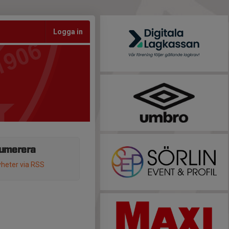
Logga in
umerera
heter via RSS