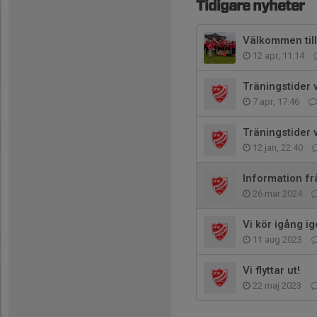
Tidigare nyheter
Välkommen till
12 apr, 11:14
Träningstider
7 apr, 17:46
Träningstider 
12 jan, 22:40
Information f
26 mar 2024
Vi kör igång i
11 aug 2023
Vi flyttar ut!
22 maj 2023