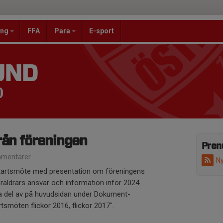
ang
FFA
Para
E-sport
UND
)
rån föreningen
Pren
mentarer
Ny
startsmöte med presentation om föreningens
räldrars ansvar och information inför 2024.
ta del av på huvudsidan under Dokument-
smöten flickor 2016, flickor 2017".