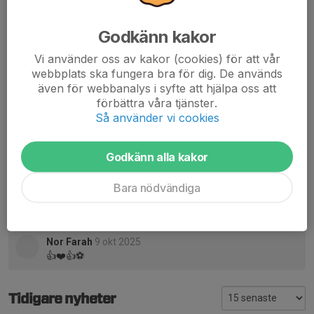
Kommentarer
Godkänn kakor
Daniel Flodin
8 okt 2025
Vi använder oss av kakor (cookies) för att vår
Underbart anordnat och så värdefullt…stort tack❤️
webbplats ska fungera bra för dig. De används
även för webbanalys i syfte att hjälpa oss att
Daniel Flodin
8 okt 2025
förbättra våra tjänster.
Ser att skott kommit upp i kväll och de är bra och
Så använder vi cookies
medveten reflektion…. 22-23 nov kommer Sveriges bästa
tillslags coach ha ett läger i Långsele för födda 2014 och
tidigare som man kan anmäla sig i mån av plats…. All
Godkänn alla kakor
egen träning är bra träning!😀
Bara nödvändiga
Peter Kullman
9 okt 2025
👍
Nor Farah
9 okt 2025
👍❤️👍⚽️
Tidigare nyheter