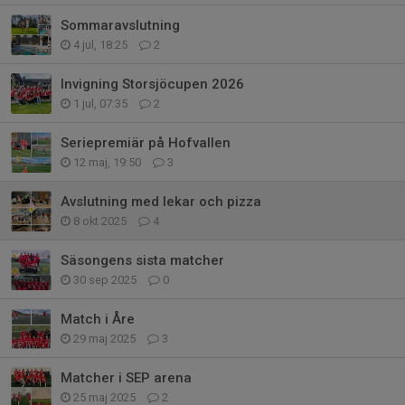
Sommaravslutning
4 jul, 18:25
2
Invigning Storsjöcupen 2026
1 jul, 07:35
2
Seriepremiär på Hofvallen
12 maj, 19:50
3
Avslutning med lekar och pizza
8 okt 2025
4
Säsongens sista matcher
30 sep 2025
0
Match i Åre
29 maj 2025
3
Matcher i SEP arena
25 maj 2025
2