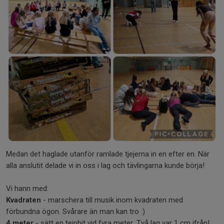
Medan det haglade utanför ramlade tjejerna in en efter en. När
alla anslutit delade vi in oss i lag och tävlingarna kunde börja!
Vi hann med:
Kvadraten
- marschera till musik inom kvadraten med
förbundna ögon. Svårare än man kan tro :)
4 meter
- sätt en tejpbit vid fyra meter. Två lag var 1 cm ifrån!