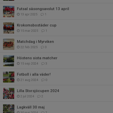
Futsal säsongsavslut 13 april
13 apr 2025
1
Krokomsbostäder cup
15 mar 2025
1
Matchdag i Myrviken
22 feb 2025
3
Höstens sista matcher
15 sep 2024
3
Fotboll i alla väder!
21 aug 2024
0
Lilla Storsjöcupen 2024
2 jul 2024
2
Lagkväll 30 maj
30 maj 2024
7