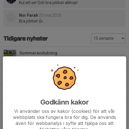
Kul att se! Och bra jobbat allihop!
Nor Farah
25 maj 2025
Bra jobbat 👍
Tidigare nyheter
Sommaravslutning
4 jul, 18:25
2
Invigning Storsjöcupen 2026
1 jul, 07:35
2
Seriepremiär på Hofvallen
12 maj, 19:50
3
Godkänn kakor
Avslutning med lekar och pizza
Vi använder oss av kakor (cookies) för att vår
8 okt 2025
4
webbplats ska fungera bra för dig. De används
även för webbanalys i syfte att hjälpa oss att
Säsongens sista matcher