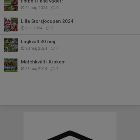
Fotboll i alla väder!
21 aug 2024
0
Lilla Storsjöcupen 2024
2 jul 2024
2
Lagkväll 30 maj
30 maj 2024
7
Matchkväll i Krokom
23 maj 2024
1