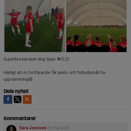
Superbra kämpat idag tjejer ⚽️💪🏻
Härligt att ni fortfarande får plats i ett fotbollsmål för
uppvärmning😄
Dela nyhet
Kommentarer
Sara Jonsson
25 maj 2025