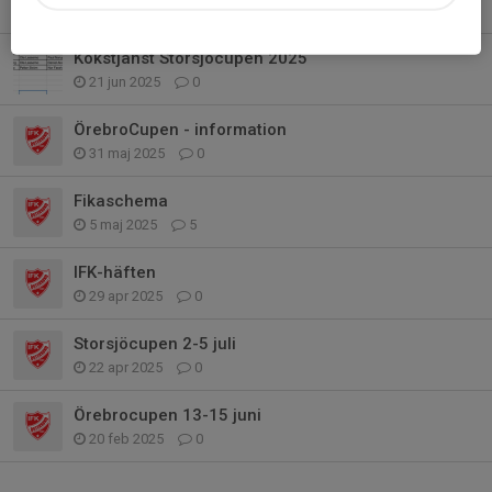
21 jun 2025
1
Kökstjänst Storsjöcupen 2025
21 jun 2025
0
ÖrebroCupen - information
31 maj 2025
0
Fikaschema
5 maj 2025
5
IFK-häften
29 apr 2025
0
Storsjöcupen 2-5 juli
22 apr 2025
0
Örebrocupen 13-15 juni
20 feb 2025
0