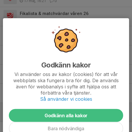
17 maj, 16:21
0
Fikalista & matchvärdar våren 26
24 mar, 08:31
0
Ansvarsfördelning föräldrar
30 nov 2025
0
Höstcupen 3-5 oktober
24 sep 2025
0
Godkänn kakor
Höstcupen 3-5 oktober
Vi använder oss av kakor (cookies) för att vår
5 sep 2025
0
webbplats ska fungera bra för dig. De används
även för webbanalys i syfte att hjälpa oss att
Fikaschema höstsäsongen
förbättra våra tjänster.
4 aug 2025
5
Så använder vi cookies
Uppdatering arbete Yran (250723)
Godkänn alla kakor
28 jun 2025
0
Bara nödvändiga
Arbetsinsats Yran