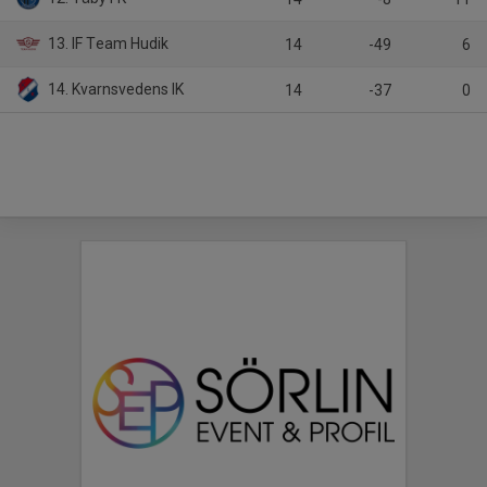
13. IF Team Hudik
14
-49
6
14. Kvarnsvedens IK
14
-37
0