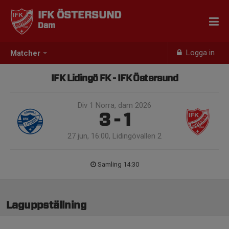
IFK ÖSTERSUND
Dam
Logga in
Matcher
IFK Lidingö FK - IFK Östersund
Div 1 Norra, dam 2026
3 - 1
27 jun, 16:00, Lidingövallen 2
Samling 14:30
Laguppställning