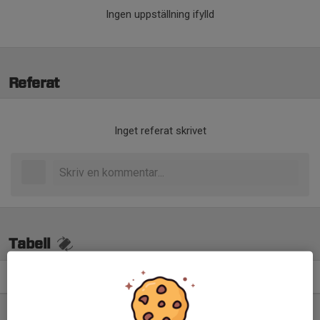
Ingen uppställning ifylld
Referat
Inget referat skrivet
Tabell
Div 1 Norra, dam 2026
M
+/-
P
1. Sollentuna FK
14
24
33