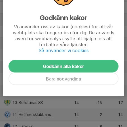
2. Gefle IF FF
14
27
31
Godkänn kakor
3. FC Djursholm
14
20
29
Vi använder oss av kakor (cookies) för att vår
4. IFK Lidingö FK
14
13
28
webbplats ska fungera bra för dig. De används
även för webbanalys i syfte att hjälpa oss att
5. IK Brage
14
11
28
förbättra våra tjänster.
Så använder vi cookies
6. Sunnanå SK
14
12
24
Godkänn alla kakor
7. Sundsvalls DFF
14
5
20
Bara nödvändiga
8. Själevads IK
14
-4
18
9. IFK Östersund
14
4
17
10. Bollstanäs SK
14
-16
17
11. Heffnersklubbans BK
14
-2
14
12. Täby FK
14
-8
11