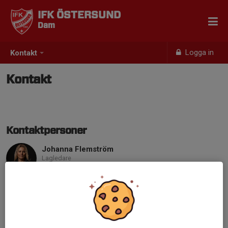
IFK ÖSTERSUND
Dam
Logga in
Kontakt
Kontakt
Kontaktpersoner
Johanna Flemström
Lagledare
070-623 70 67
johanna@sterner.st