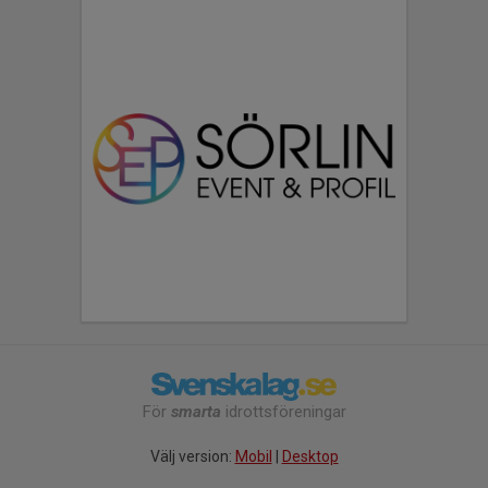
För
smarta
idrottsföreningar
Välj version:
Mobil
|
Desktop