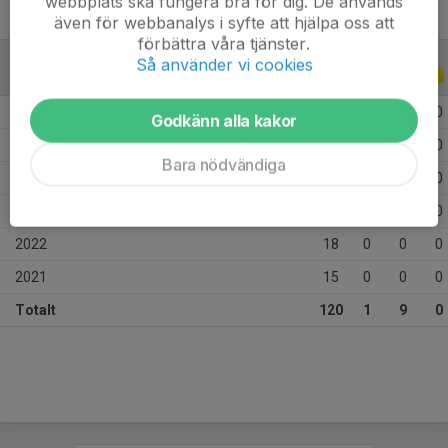
webbplats ska fungera bra för dig. De används
även för webbanalys i syfte att hjälpa oss att
förbättra våra tjänster.
Så använder vi cookies
ALLA SERIER
ALLA ÅR
2026
4
0
0
0
Godkänn alla kakor
2025
27
0
0
0
Bara nödvändiga
2024
32
1
9
0
2023
24
0
0
0
2022
18
0
0
0
2021
15
0
0
0
Totalt
120
1
9
0