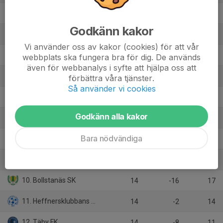
2. Gefle IF FF
14
27
31
Godkänn kakor
3. FC Djursholm
14
20
29
Vi använder oss av kakor (cookies) för att vår
4. IFK Lidingö FK
14
13
28
webbplats ska fungera bra för dig. De används
även för webbanalys i syfte att hjälpa oss att
5. IK Brage
14
11
28
förbättra våra tjänster.
Så använder vi cookies
6. Sunnanå SK
14
12
24
Godkänn alla kakor
7. Sundsvalls DFF
14
5
20
Bara nödvändiga
8. Själevads IK
14
-4
18
9. IFK Östersund
14
4
17
10. Bollstanäs SK
14
-16
17
11. Heffnersklubbans BK
14
-2
14
12. Täby FK
14
-8
11