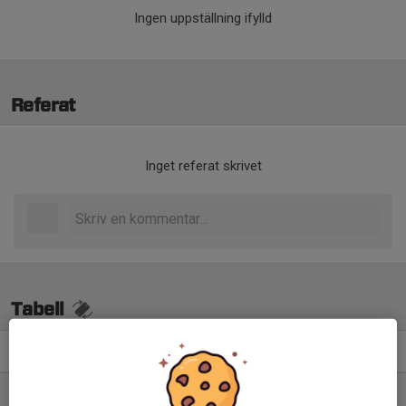
Ingen uppställning ifylld
Referat
Inget referat skrivet
Tabell
Div 1 Norra, dam 2026
M
+/-
P
1. Sollentuna FK
14
24
33