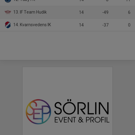
13. IF Team Hudik
14
-49
6
14. Kvarnsvedens IK
14
-37
0