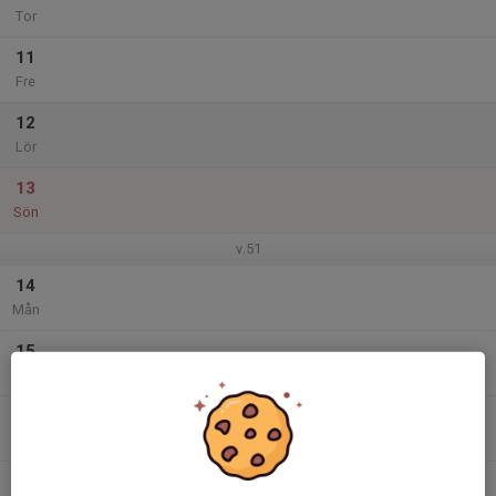
Tor
11
Fre
12
Lör
13
Sön
v.51
14
Mån
15
Tis
16
Ons
17