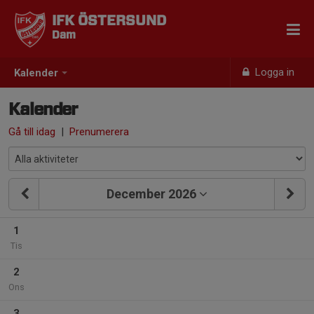
IFK ÖSTERSUND
Dam
Logga in
Kalender
Kalender
Gå till idag
|
Prenumerera
December 2026
1
Tis
2
Ons
3