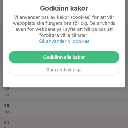
Tor
Godkänn kakor
18
Vi använder oss av kakor (cookies) för att vår
Fre
webbplats ska fungera bra för dig. De används
även för webbanalys i syfte att hjälpa oss att
19
förbättra våra tjänster.
Lör
Så använder vi cookies
20
Sön
Godkänn alla kakor
v.52
Bara nödvändiga
21
Mån
22
Tis
23
Ons
24