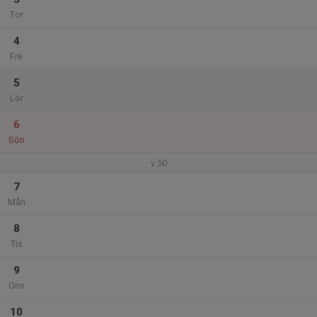
Tor
4
Fre
5
Lör
6
Sön
v.50
7
Mån
8
Tis
9
Ons
10