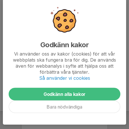
Elin Broström
Tränare
070-994 56 09
elin.brostrom@ostersund.se
Carolina Falkenberg
Ledare
Godkänn kakor
E-post visas bara för inloggade
Vi använder oss av kakor (cookies) för att vår
Liam Johansson
webbplats ska fungera bra för dig. De används
tränare
även för webbanalys i syfte att hjälpa oss att
förbättra våra tjänster.
070-162 70 27
Så använder vi cookies
johanssonliam073@gmail.com
Godkänn alla kakor
Bara nödvändiga