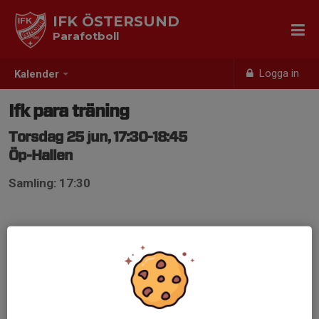
IFK ÖSTERSUND
Parafotboll
Logga in
Kalender
Ifk para träning
Torsdag 25 jun, 17:30-18:45
Öp-Hallen
Samling: 17:30