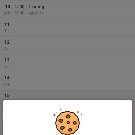
10
17:00
Träning
18:00
Mån
Tallvallen
11
Tis
12
Ons
13
Tor
14
Fre
15
Lör
16
Sön
v.34