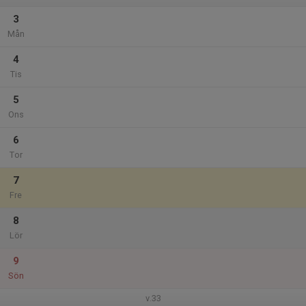
3
Mån
4
Tis
5
Ons
6
Tor
7
Fre
8
Lör
9
Sön
v.33