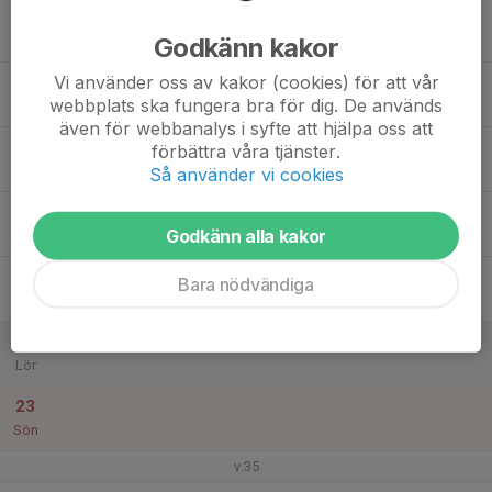
17
17:00
Träning
18:00
Godkänn kakor
Mån
Tallvallen
Vi använder oss av kakor (cookies) för att vår
18
webbplats ska fungera bra för dig. De används
Tis
även för webbanalys i syfte att hjälpa oss att
19
förbättra våra tjänster.
Ons
Så använder vi cookies
20
Godkänn alla kakor
Tor
21
Bara nödvändiga
Fre
22
Lör
23
Sön
v.35