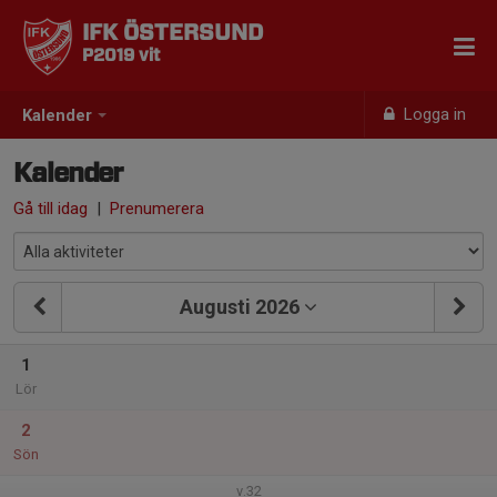
IFK ÖSTERSUND
P2019 vit
Logga in
Kalender
Kalender
Gå till idag
|
Prenumerera
Augusti 2026
1
Lör
2
Sön
v.32