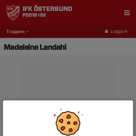
IFK ÖSTERSUND
P2019 röd
Logga in
Truppen
Madeleine Landahl
Titel
Kassör