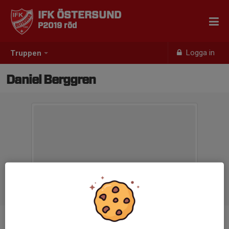
IFK ÖSTERSUND
P2019 röd
Logga in
Truppen
Daniel Berggren
Titel
Assisterande tränare