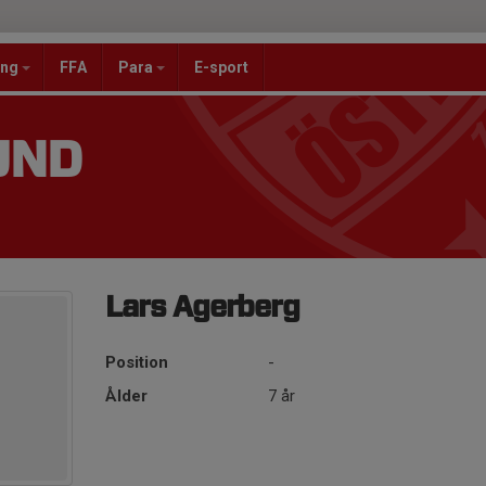
ang
FFA
Para
E-sport
UND
Lars Agerberg
Position
-
Ålder
7 år