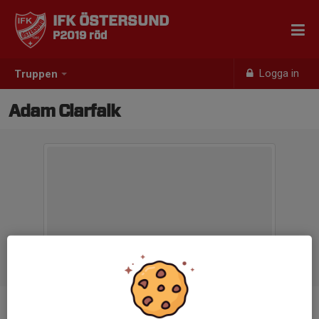
IFK ÖSTERSUND
P2019 röd
Logga in
Truppen
Adam Clarfalk
Position
-