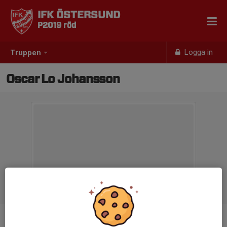
IFK ÖSTERSUND
P2019 röd
Logga in
Truppen
Oscar Lo Johansson
Position
-