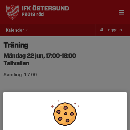
IFK ÖSTERSUND
P2019 röd
Logga in
Kalender
Träning
Måndag 22 jun, 17:00-18:00
Tallvallen
Samling: 17:00