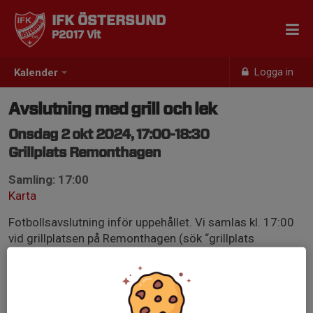
IFK ÖSTERSUND
P2017 Vit
Logga in
Kalender
Avslutning med grill och lek
Onsdag 2 okt 2024, 17:00-18:30
Grillplats Remonthagen
Samling: 17:00
Karta
Fotbollsavslutning inför uppehållet. Vi samlas kl. 17:00
vid grillplatsen på Remonthagen (sök “grillplats
Remonthagen” på Google Maps). Vi kommer att ha lite
lekar och prata om vår värdegrund. Vi bjuder barnen på
grillkorv och dryck. Eventuella allergier eller specialkost
meddelas till elisabethjuudas@hotmail.com senast