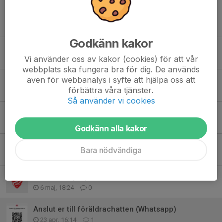
Tidigare nyheter
Godkänn kakor
Info om hösten
Vi använder oss av kakor (cookies) för att vår
15 jul, 21:48
0
webbplats ska fungera bra för dig. De används
även för webbanalys i syfte att hjälpa oss att
Kallelser till match
förbättra våra tjänster.
14 jun, 14:50
0
Så använder vi cookies
Ingen träning idag
29 maj, 07:44
0
Godkänn alla kakor
Information inför morgondagens match
Bara nödvändiga
12 maj, 19:59
0
Valhalla cup-spelschema
6 maj, 18:24
0
Anslut er till föräldrachatten (Whatsapp)
23 apr, 16:14
1