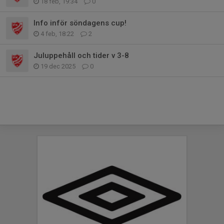
18 feb, 19:34
0
Info inför söndagens cup!
4 feb, 18:22
2
Juluppehåll och tider v 3-8
19 dec 2025
0