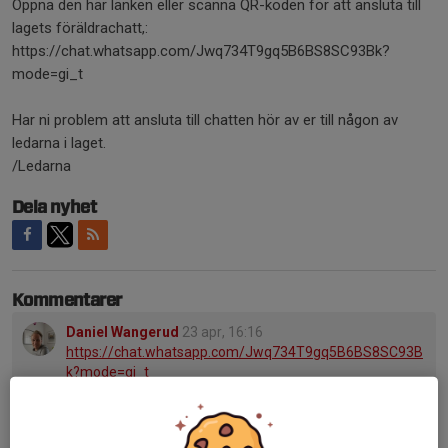
Öppna den här länken eller scanna QR-koden för att ansluta till
lagets föräldrachatt,:
https://chat.whatsapp.com/Jwq734T9gq5B6BS8SC93Bk?
mode=gi_t
Har ni problem att ansluta till chatten hör av er till någon av
ledarna i laget.
/Ledarna
Dela nyhet
Kommentarer
Daniel Wangerud
23 apr, 16:16
https://chat.whatsapp.com/Jwq734T9gq5B6BS8SC93B
k?mode=gi_t