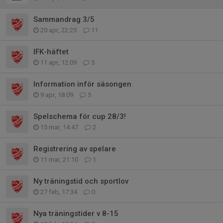
Sammandrag 3/5
20 apr, 22:25
11
IFK-häftet
11 apr, 12:09
5
Information inför säsongen
9 apr, 18:09
5
Spelschema för cup 28/3!
15 mar, 14:47
2
Registrering av spelare
11 mar, 21:10
1
Ny träningstid och sportlov
27 feb, 17:34
0
Nya träningstider v 8-15