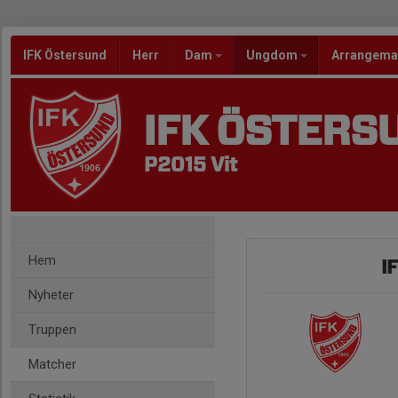
IFK Östersund
Herr
Dam
Ungdom
Arrangem
IFK ÖSTERS
P2015 Vit
Hem
I
Nyheter
Truppen
Matcher