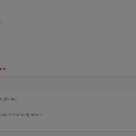
n
röm
agledare
ledare/kontaktperson