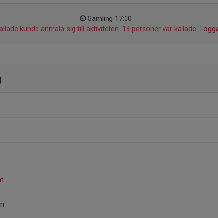
Samling 17:30
llade kunde anmäla sig till aktiviteten. 13 personer var kallade.
Logga
g
r
öm
an