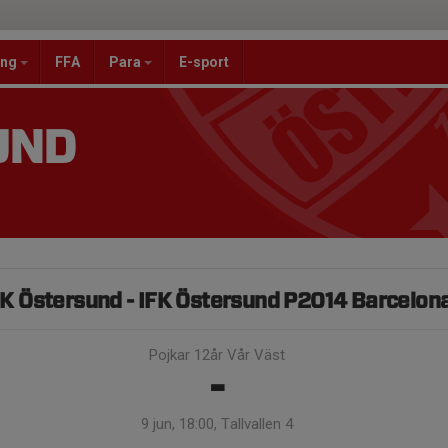
ang
FFA
Para
E-sport
UND
FK Östersund - IFK Östersund P2014 Barcelon
Pojkar 12år Vår Väst
-
9 jun, 18:00, Tallvallen 4