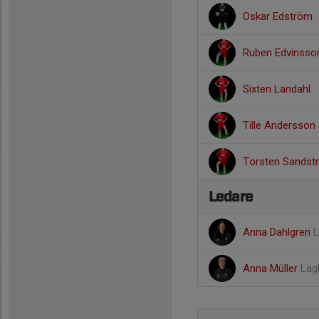
Oskar Edström
Ruben Edvinsso
Sixten Landahl
Tille Andersson
Torsten Sandst
Ledare
Anna Dahlgren
L
Anna Müller
Lag