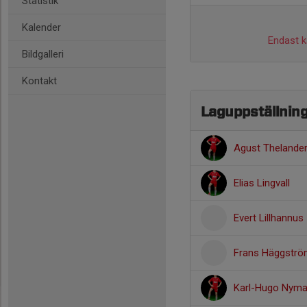
Statistik
Kalender
Endast ka
Bildgalleri
Kontakt
Laguppställnin
Agust Thelande
Elias Lingvall
Evert Lillhannus
Frans Häggstr
Karl-Hugo Nym