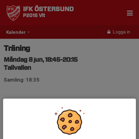
IFK ÖSTERSUND
P2015 Vit
Logga in
Kalender
Träning
Måndag 8 jun, 18:45-20:15
Tallvallen
Samling: 18:35