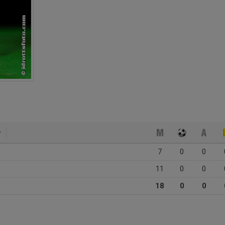
7
0
0
11
0
0
18
0
0