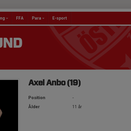
ang
FFA
Para
E-sport
UND
Axel Anbo (19)
Position
-
Ålder
11 år