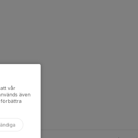
att vår
 används även
 förbättra
vändiga