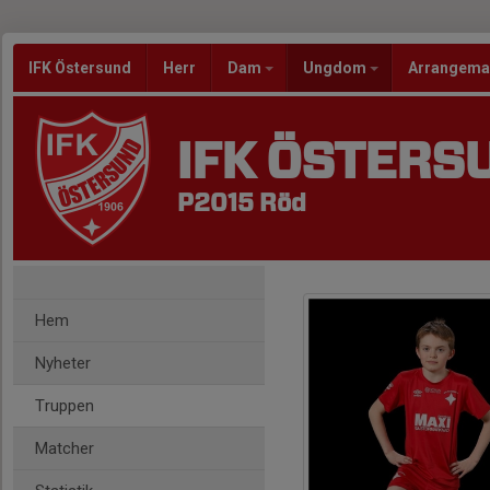
IFK Östersund
Herr
Dam
Ungdom
Arrangem
IFK ÖSTERS
P2015 Röd
Hem
Nyheter
Truppen
Matcher