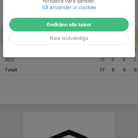
förbättra våra tjänster.
Så använder vi cookies
Godkänn alla kakor
Bara nödvändiga
ALLA SERIER
ALLA ÅR
2026
7
0
0
0
2025
10
0
0
0
Totalt
17
0
0
0