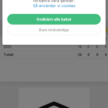
förbättra våra tjänster.
Så använder vi cookies
Godkänn alla kakor
Bara nödvändiga
ALLA SERIER
ALLA ÅR
2026
10
0
0
0
2025
16
0
0
0
Totalt
26
0
0
0