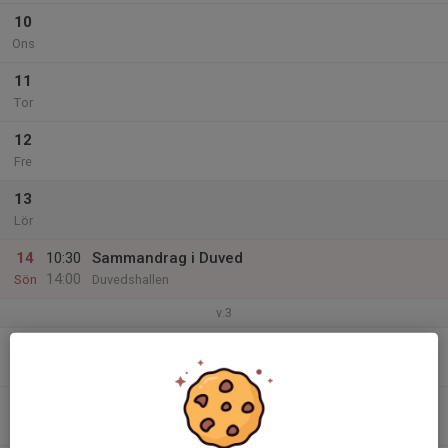
10
Ons
11
Tor
12
Fre
13
Lör
14
10:30
Sammandrag i Duved
14:00
Sön
Duvedshallen
v.3
15
16:30
Träning
18:00
Mån
I5-hallen
16
Tis