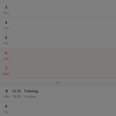
3
Ons
4
Tor
5
Fre
6
Lör
7
Sön
v.2
8
16:30
Träning
18:00
Mån
I5-hallen
9
Tis