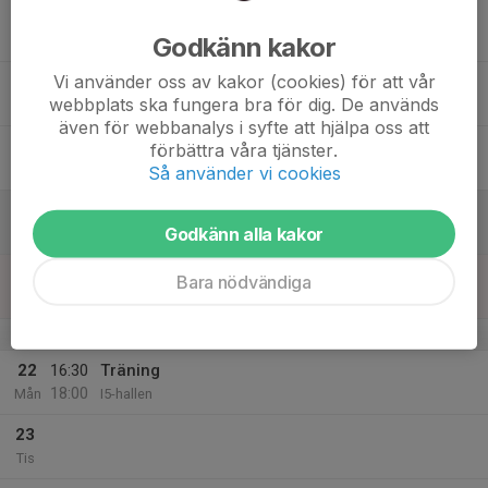
17
Godkänn kakor
Ons
Vi använder oss av kakor (cookies) för att vår
18
webbplats ska fungera bra för dig. De används
Tor
även för webbanalys i syfte att hjälpa oss att
19
förbättra våra tjänster.
Fre
Så använder vi cookies
20
Godkänn alla kakor
Lör
21
17:00
Träning
Bara nödvändiga
18:00
Sön
I5-hallen
v.4
22
16:30
Träning
18:00
Mån
I5-hallen
23
Tis