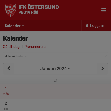
IFK ÖSTERSUND
P2014 Röd
Logga in
Kalender
Kalender
Gå till idag
|
Prenumerera
Januari 2024
v.1
1
Mån
2
Tis