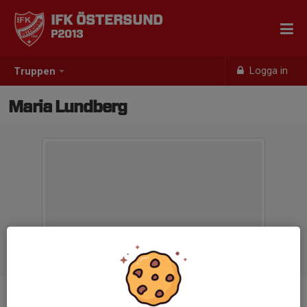
IFK ÖSTERSUND
P2013
Logga in
Truppen
Maria Lundberg
Titel
Tränare