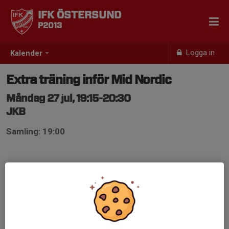
IFK ÖSTERSUND
P2013
Logga in
Kalender
Extra träning inför Mid Nordic
Måndag 27 jul, 19:15-20:30
JKB
Samling: 19:00