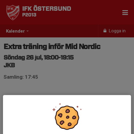
IFK ÖSTERSUND
P2013
Logga in
Kalender
Extra träning inför Mid Nordic
Söndag 26 jul, 18:00-19:15
JKB
Samling: 17:45