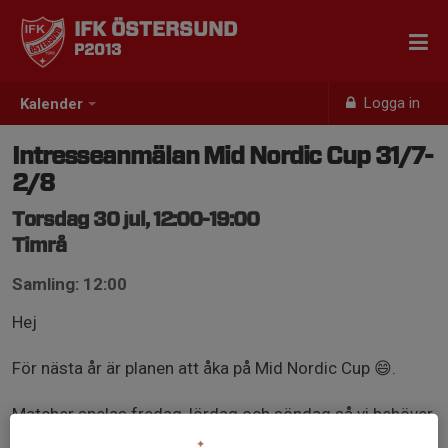
IFK ÖSTERSUND
P2013
Logga in
Kalender
Intresseanmälan Mid Nordic Cup 31/7-
2/8
Torsdag 30 jul, 12:00-19:00
Timrå
Samling: 12:00
Hej
För nästa år är planen att åka på Mid Nordic Cup 😄.
Matcher spelas fredag, lördag och söndag så vi behöver
vara beredda på att åka vid lunch torsdag 30:juli.