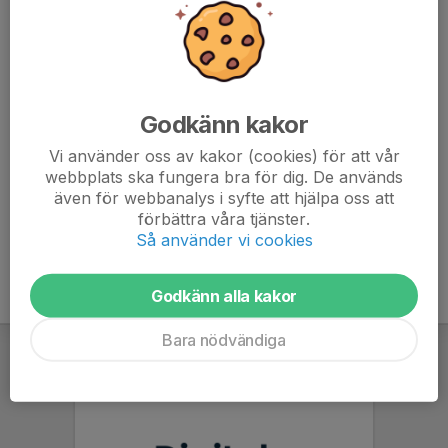
Det här är en intresseanmälan och vi vill gärna att ni
svarar även om ni är osäker (svara Nej men med en
kommentar). Anledningen är att vi behöver skriva in
spelarnas namn för att få anmäla lag (vilket vi vill göra
Godkänn kakor
så fort som möjligt). För att kunna göra anmälan rätt
snart så är denna anmälan öppen en vecka men
Vi använder oss av kakor (cookies) för att vår
observera att det går att efteranmäla senare så även om
webbplats ska fungera bra för dig. De används
ni är osäker nu löser det sig senare😄
även för webbanalys i syfte att hjälpa oss att
förbättra våra tjänster.
Så använder vi cookies
Godkänn alla kakor
Bara nödvändiga