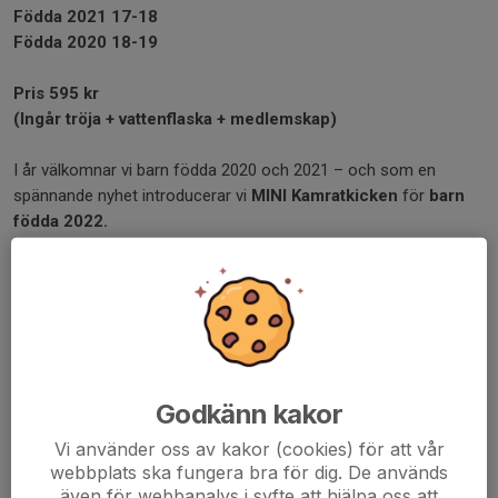
Födda 2021 17-18
Födda 2020 18-19
Pris 595 kr
(Ingår tröja + vattenflaska + medlemskap)
I år välkomnar vi barn födda 2020 och 2021 – och som en
spännande nyhet introducerar vi
MINI Kamratkicken
för
barn
födda 2022.
Nytt för i år är också att Kamratkicken bemannas av våra A-
lagsspelare från både dam- och herrlaget
, som skapar en
trygg, rolig och inspirerande introduktion till idrott och fotboll. Vi
tycker det är extra roligt att just våra A-lagsspelare får välkomna
våra yngsta spelare in i fotbollsfamiljen.
Godkänn kakor
Låt oss samlas för dagar fylld av kamratskap, glädje och
Vi använder oss av kakor (cookies) för att vår
nyfikenhet!
webbplats ska fungera bra för dig. De används
även för webbanalys i syfte att hjälpa oss att