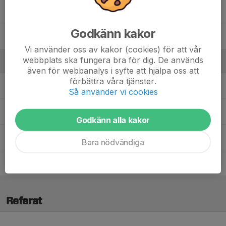
30. William Espell
Godkänn kakor
49. Joar Brounéus
Vi använder oss av kakor (cookies) för att vår
webbplats ska fungera bra för dig. De används
Ledare
även för webbanalys i syfte att hjälpa oss att
förbättra våra tjänster.
Anders Sköldqvist
Materialförvaltare
Så använder vi cookies
Andreas Tagesson
Huvudtränare
Godkänn alla kakor
Edvin Olsson
Målvaktstränare
Bara nödvändiga
Tomas Stridh
Assisterande tränare
Referat