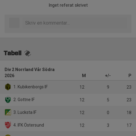
Inget referat skrivet
Tabell
Div 2 Norrland Vår Södra
2026
M
+/-
P
1. Kubikenborgs IF
12
9
23
2. Gottne IF
12
5
23
3. Lucksta IF
12
0
18
4. IFK Östersund
12
3
17