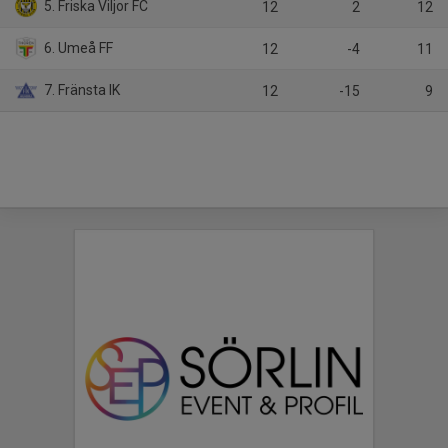
5. Friska Viljor FC
12
2
12
6. Umeå FF
12
-4
11
7. Fränsta IK
12
-15
9