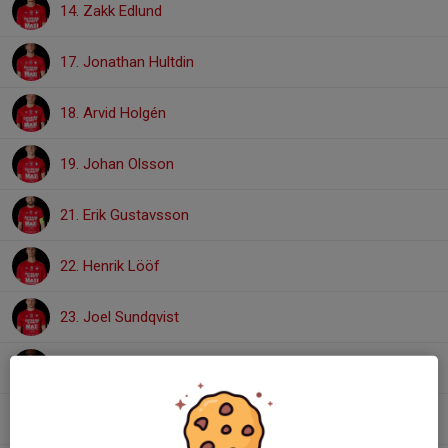
14. Zakk Edlund
17. Jonathan Hultdin
18. Arvid Holgén
19. Johan Olsson
21. Erik Gustavsson
22. Henrik Lööf
23. Joel Sundqvist
25. Chidi Omeje
26. Pontus Kindberg