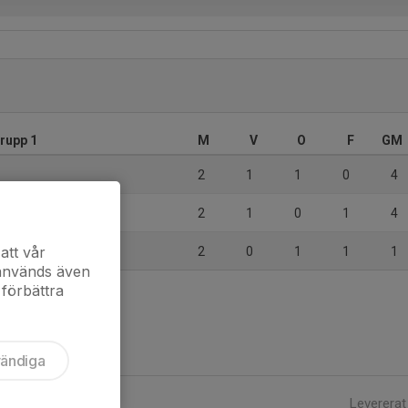
Grupp 1
M
V
O
F
GM
2
1
1
0
4
2
1
0
1
4
att vår
2
0
1
1
1
 används även
 förbättra
vändiga
Levererat