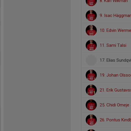
8. Karl Wikman
9. Isac Häggma
10. Edvin Werm
11. Sami Talsi
17. Elias Sundqv
19. Johan Olsso
21. Erik Gustav
25. Chidi Omeje
26. Pontus Kind