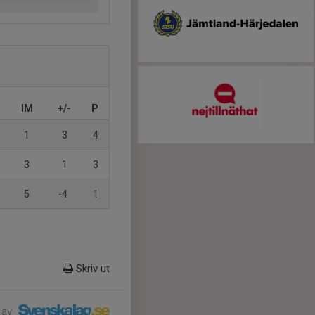
IM
+/-
P
1
3
4
3
1
3
5
-4
1
Skriv ut
 av