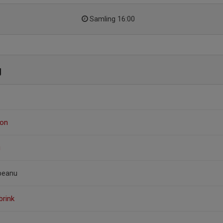
Samling 16:00
g
son
g
peanu
brink