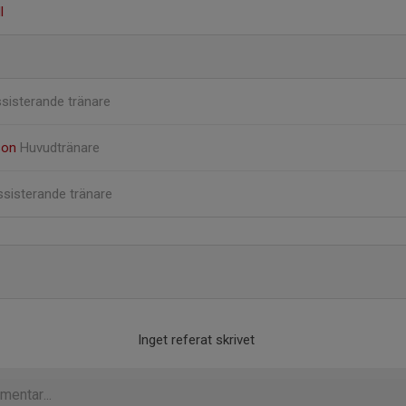
l
sisterande tränare
son
Huvudtränare
sisterande tränare
Inget referat skrivet