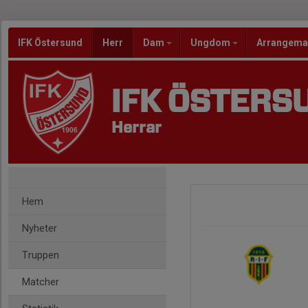
IFK Östersund
Herr
Dam
Ungdom
Arrangem
IFK ÖSTERS
Herrar
Hem
Nyheter
Truppen
Matcher