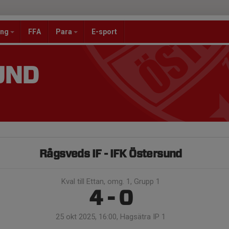
ang
FFA
Para
E-sport
UND
Rågsveds IF - IFK Östersund
Kval till Ettan, omg. 1, Grupp 1
4 - 0
25 okt 2025, 16:00, Hagsätra IP 1