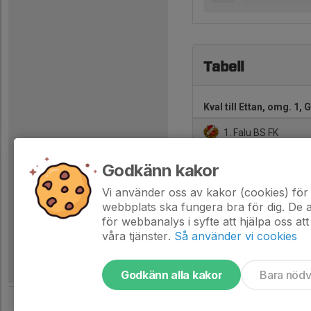
Tabell
Kval till Ettan, omg. 1, 
1. Falu BS FK
2. Rågsveds IF
Godkänn kakor
3. IFK Östersund
Vi använder oss av kakor (cookies) för 
webbplats ska fungera bra för dig. De
för webbanalys i syfte att hjälpa oss att
våra tjänster.
Så använder vi cookies
Godkänn alla kakor
Bara nöd
Tjäna pengar till laget