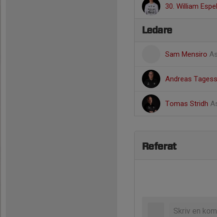
30. William Espel
Ledare
Sam Mensiro
As
Andreas Tages
Tomas Stridh
As
Referat