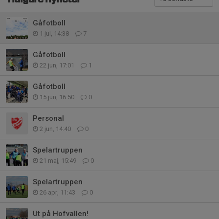
Gåfotboll
1 jul, 14:38
7
Gåfotboll
22 jun, 17:01
1
Gåfotboll
15 jun, 16:50
0
Personal
2 jun, 14:40
0
Spelartruppen
21 maj, 15:49
0
Spelartruppen
26 apr, 11:43
0
Ut på Hofvallen!