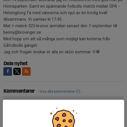
Hörnsparken. Samt en spännande fotbolls match mellan ÖFK -
Helsingborg.Ta med vännerna och njut av en trevlig kväll
tillsammans. Vi samlas kl 17:45
Mat + match 325 kronor anmälan senast den 7 september till
benny@brovinger.se
Med hopp om att så många som möjligt kan komma från
Gåfotbolls gänget.
Jag och frugan önskar er alla en skön sommar 🌞⚽️
Dela nyhet
Kommentarer
Visa alla kommentarer (7)...
Anders
1 jul, 16:24
Tack så jättemycket Benny o Elisabeth för allt ni gör, det
blir så trevligt och bra!
God Sommar till alla!😊⚽️