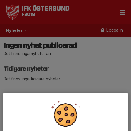
IFK ÖSTERSUND
F2019
Logga in
Nyheter
Ingen nyhet publicerad
Det finns inga nyheter än.
Tidigare nyheter
Det finns inga tidigare nyheter