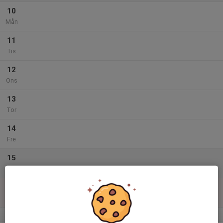
10
Mån
11
Tis
12
Ons
13
Tor
14
Fre
15
Lör
16
16:00
Match mot Ås IF
17:00
Sön
I5 Hallen
v.12