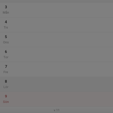
3
Mån
4
Tis
5
Ons
6
Tor
7
Fre
8
Lör
9
Sön
v.11