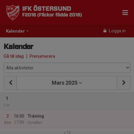
IFK ÖSTERSUND
F2016 (Flickor födda 2016)
Logga in
Kalender
Kalender
Gå till idag
|
Prenumerera
Mars 2025
1
Lör
2
16:00
Träning
17:00
Sön
I5 Hallen
v.10