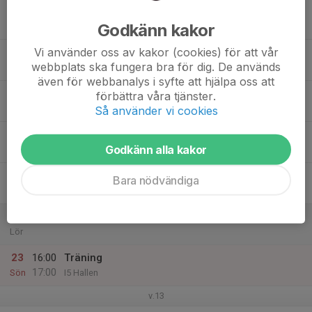
17
Godkänn kakor
Mån
Vi använder oss av kakor (cookies) för att vår
18
webbplats ska fungera bra för dig. De används
Tis
även för webbanalys i syfte att hjälpa oss att
19
förbättra våra tjänster.
Ons
Så använder vi cookies
20
Godkänn alla kakor
Tor
21
Bara nödvändiga
Fre
22
Lör
23
16:00
Träning
17:00
Sön
I5 Hallen
v.13