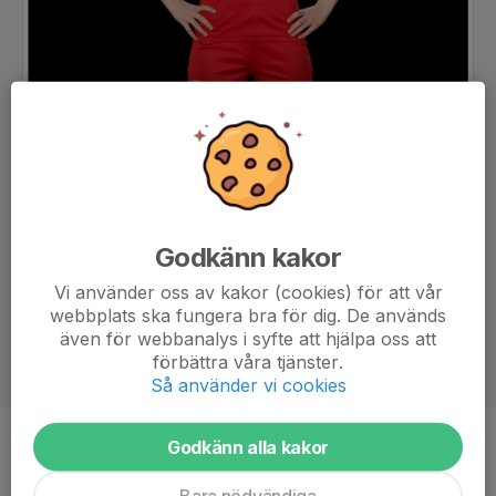
Godkänn kakor
Vi använder oss av kakor (cookies) för att vår
webbplats ska fungera bra för dig. De används
även för webbanalys i syfte att hjälpa oss att
förbättra våra tjänster.
Så använder vi cookies
Godkänn alla kakor
Ålder
14 år
Bara nödvändiga