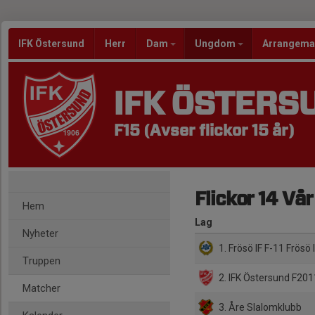
IFK Östersund
Herr
Dam
Ungdom
Arrangem
IFK ÖSTERS
F15 (Avser flickor 15 år)
Flickor 14 Vå
Hem
Lag
Nyheter
1. Frösö IF F-11 Frösö 
Truppen
2. IFK Östersund F201
Matcher
3. Åre Slalomklubb