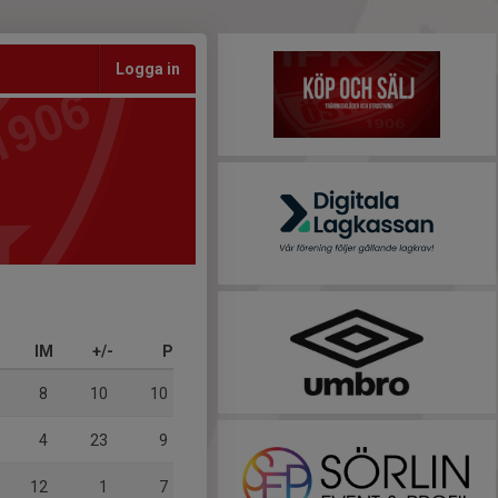
Logga in
IM
+/-
P
8
10
10
4
23
9
12
1
7