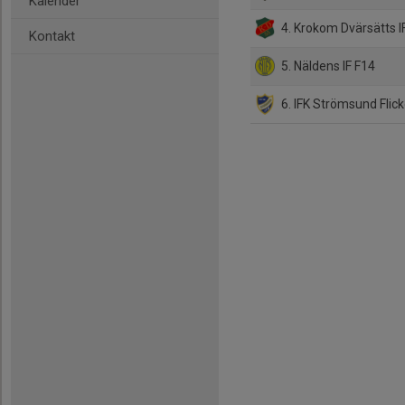
Kalender
4. Krokom Dvärsätts IF
Kontakt
5. Näldens IF F14
6. IFK Strömsund Flick