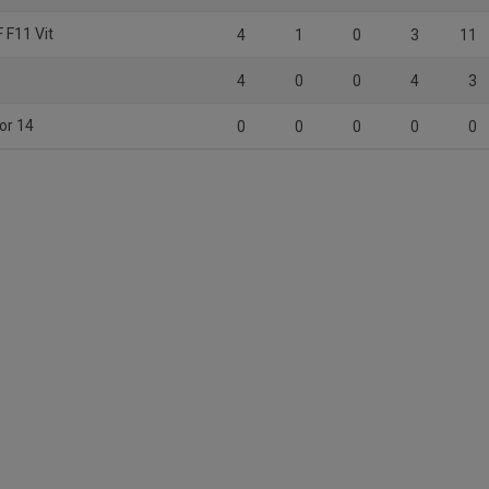
 F11 Vit
4
1
0
3
11
4
0
0
4
3
or 14
0
0
0
0
0