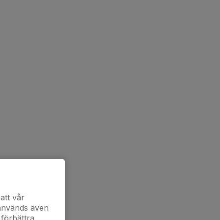
att vår
 används även
 förbättra