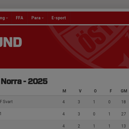
ang
FFA
Para
E-sport
UND
r Norra - 2025
M
V
O
F
GM
IF Svart
4
3
1
0
18
1
4
3
0
1
27
4
2
1
1
13