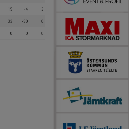
15
-4
3
33
-30
0
0
0
0