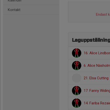
Kalender
Kontakt
Endast ka
Laguppställnin
16. Alice Lindbo
6. Alice Näshol
21. Elsa Cutting
17. Fanny Widin
14. Fariba Rezai