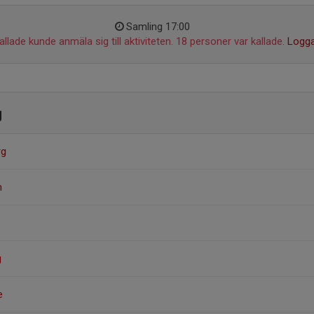
Samling 17:00
llade kunde anmäla sig till aktiviteten. 18 personer var kallade.
Logga
g
rg
m
g
e