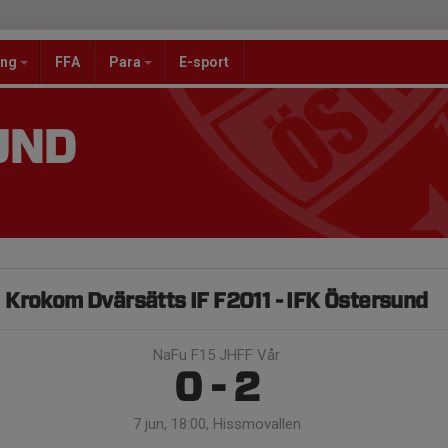
ang
FFA
Para
E-sport
UND
Krokom Dvärsätts IF F2011 - IFK Östersund
NaFu F15 JHFF Vår
0 - 2
7 jun, 18:00, Hissmovallen