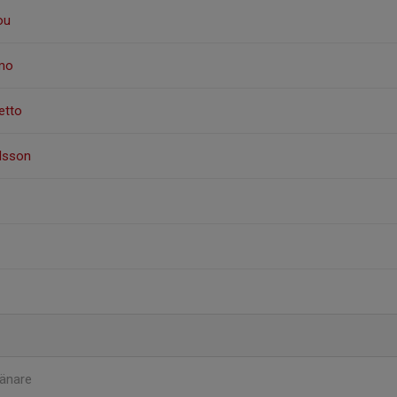
ou
emo
etto
elsson
änare