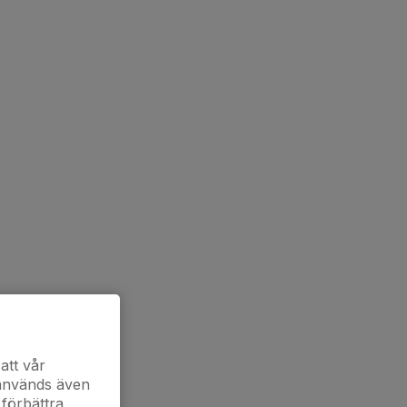
att vår
 används även
 förbättra