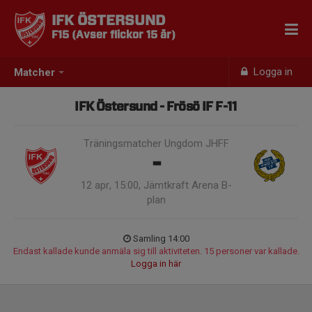
IFK ÖSTERSUND
F15 (Avser flickor 15 år)
Logga in
Matcher
IFK Östersund - Frösö IF F-11
Träningsmatcher Ungdom JHFF
-
12 apr, 15:00, Jämtkraft Arena B-
plan
Samling 14:00
Endast kallade kunde anmäla sig till aktiviteten. 15 personer var kallade.
Logga in här