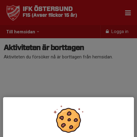
IFK ÖSTERSUND
F15 (Avser flickor 15 år)
Logga in
Till hemsidan
Aktiviteten är borttagen
Aktiviteten du försöker nå är borttagen från hemsidan.